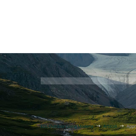
Chi siamo
I nostri prodo


EDL Outdoor Living Modena
Articoli
Appr
$
$