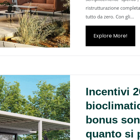
ristrutturazione completa
tutto da zero. Con gli...
Explore More!
Incentivi 
bioclimati
bonus sono
quanto si 