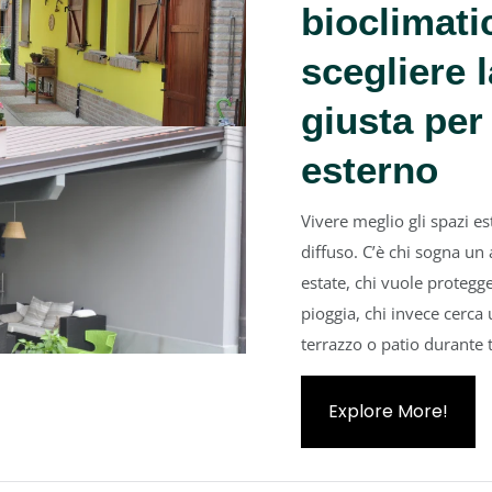
bioclimat
scegliere 
giusta per 
esterno
Vivere meglio gli spazi e
diffuso. C’è chi sogna u
estate, chi vuole protegg
pioggia, chi invece cerca 
terrazzo o patio durante t
Explore More!