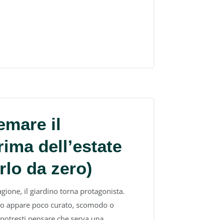
emare il
rima dell’estate
rlo da zero)
tagione, il giardino torna protagonista.
rno appare poco curato, scomodo o
potresti pensare che serva una