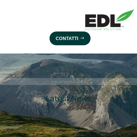
tti
Progettazione
CONTATTI
travel layout pack
Latest News
ofondimenti