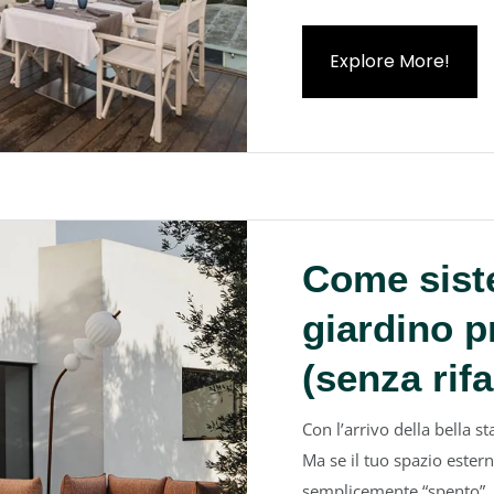
Explore More!
Come sist
giardino p
(senza rifa
Con l’arrivo della bella s
Ma se il tuo spazio este
semplicemente “spento”, 